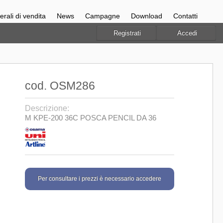
rali di vendita
News
Campagne
Download
Contatti
Registrati
Accedi
cod. OSM286
Descrizione:
M KPE-200 36C POSCA PENCIL DA 36
Per consultare i prezzi è necessario accedere